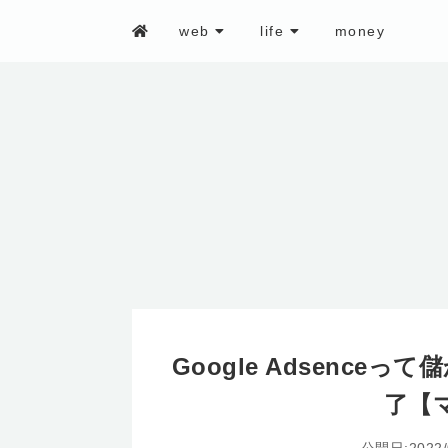
web
life
money
Google Adsenc
了【